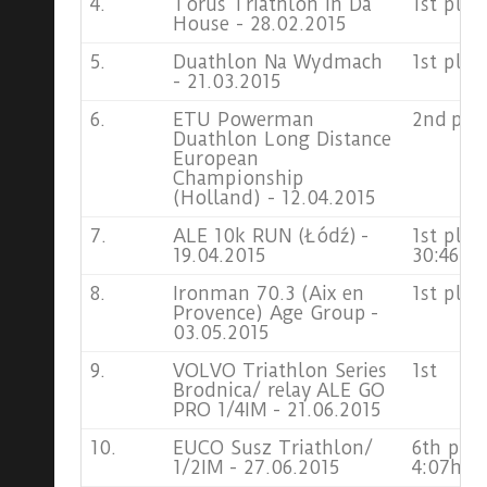
4.
Torus Triathlon In Da
1st plac
House - 28.02.2015
5.
Duathlon Na Wydmach
1st plac
- 21.03.2015
6.
ETU Powerman
2nd pla
Duathlon Long Distance
European
Championship
(Holland) - 12.04.2015
7.
ALE 10k RUN (Łódź) -
1st plac
19.04.2015
30:46
8.
Ironman 70.3 (Aix en
1st plac
Provence) Age Group -
03.05.2015
9.
VOLVO Triathlon Series
1st
Brodnica/ relay ALE GO
PRO 1/4IM - 21.06.2015
10.
EUCO Susz Triathlon/
6th plac
1/2IM - 27.06.2015
4:07h