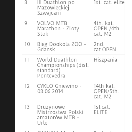
8
III Duathlon po
1st. cat. elite
Mazowieckiej
Szwajcarii
9
VOLVO MTB
4th. kat.
Marathon - Zloty
OPEN /4th.
Stok
cat. M2
10
Bieg Dookola ZOO -
2nd.
Gdansk
cat.OPEN
11
World Duathlon
Hiszpania
Championships (dist.
standard)
Pontevedra
12
CYKLO Gniewino -
14th kat.
08.06.2014
OPEN/5th.
cat. M2
13
Druzynowe
1st cat.
Mistrzostwa Polski
ELITE
amatorów MTB -
Urle