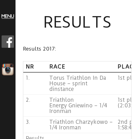
RESULTS
Results 2017:
NR
RACE
PLACE
1.
Torus Triathlon In Da
1st plac
House – sprint
dinstance
2.
Triathlon
1st plac
Energy Gniewino – 1/4
(2:03:48
Ironman
3.
Triathlon Charzykowo –
2nd pla
1/4 Ironman
1:58:44)
Results