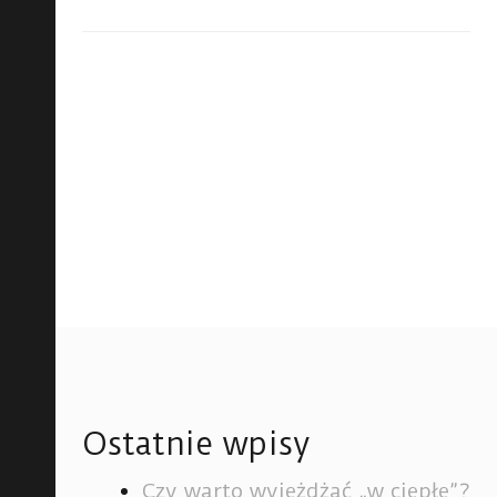
Ostatnie wpisy
Czy warto wyjeżdżać „w ciepłe”?