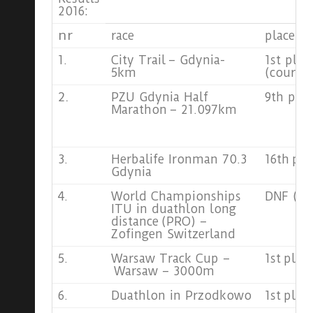
2016:
nr
race
place
1.
City Trail – Gdynia-
1st plac
5km
(course 
2.
PZU Gdynia Half
9th pla
Marathon – 21.097km
3.
Herbalife Ironman 70.3
16th pl
Gdynia
4.
World Championships
DNF (fla
ITU in duathlon long
distance (PRO) –
Zofingen Switzerland
5.
Warsaw Track Cup –
1st plac
Warsaw – 3000m
6.
Duathlon in Przodkowo
1st plac