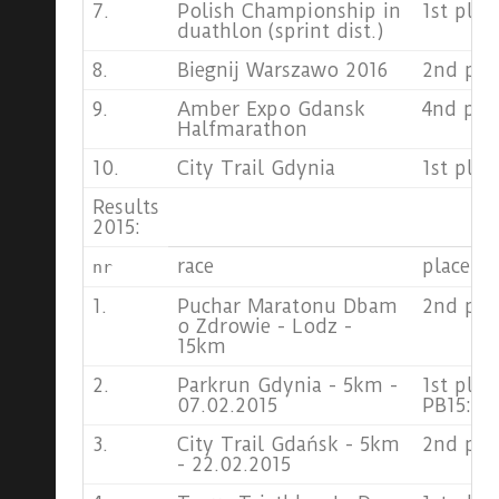
7.
Polish Championship in
1st pla
duathlon (sprint dist.)
8.
Biegnij Warszawo 2016
2nd pla
9.
Amber Expo Gdansk
4nd pla
Halfmarathon
10.
City Trail Gdynia
1st pla
Results
2015:
race
place
nr
1.
Puchar Maratonu Dbam
2nd pla
o Zdrowie - Lodz -
15km
2.
Parkrun Gdynia - 5km -
1st plac
07.02.2015
PB15:44
3.
City Trail Gdańsk - 5km
2nd plac
- 22.02.2015