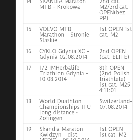
14
SKANDIA Maraton
2nd cat.
MTB - Krokowa
M2/3rd cat.
OPEN(bez
PP)
15
VOLVO MTB
1st OPEN 1st
Marathon - Stronie
cat. M2
Slaskie
16
CYKLO Gdynia XC -
2nd OPEN
Gdynia 02.08.2014
(cat. ELITE)
17
1/2 IMHerbalife
8th OPEN
Triathlon Gdynia -
(2nd Polish
10.08.2014
triathlete)
1st cat. M25
4:11:01
18
World Duathlon
Switzerland-
Championships ITU
07.08.2014
(
long distance -
Zofingen
19
Skandia Maraton
1st OPEN
Kwidzyn - dist.
1st cat. M2