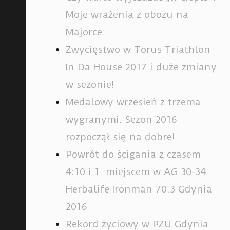
Moje wrażenia z obozu na
Majorce
Zwycięstwo w Torus Triathlon
In Da House 2017 i duże zmiany
w sezonie!
Medalowy wrzesień z trzema
wygranymi. Sezon 2016
rozpoczął się na dobre!
Powrót do ścigania z czasem
4:10 i 1. miejscem w AG 30-34
Herbalife Ironman 70.3 Gdynia
2016
Rekord życiowy w PZU Gdynia