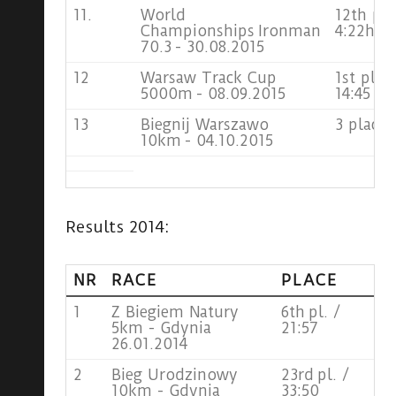
11.
World
12th pla
Championships Ironman
4:22h
70.3 - 30.08.2015
12
Warsaw Track Cup
1st plac
5000m - 08.09.2015
14:45
13
Biegnij Warszawo
3 place 
10km - 04.10.2015
Results 2014:
NR
RACE
PLACE
1
Z Biegiem Natury
6th pl. /
5km - Gdynia
21:57
26.01.2014
2
Bieg Urodzinowy
23rd pl. /
10km - Gdynia
33:50