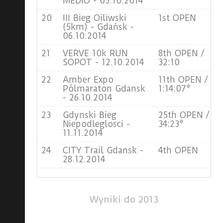
MEDIO - 05.10.2014
20
III Bieg Oiliwski
1st OPEN
(5km) - Gdańsk -
06.10.2014
21
VERVE 10k RUN
8th OPEN /
SOPOT - 12.10.2014
32:10
22
Amber Expo
11th OPEN /
Pólmaraton Gdansk
1:14:07*
- 26.10.2014
23
Gdynski Bieg
25th OPEN /
Niepodleglosci -
34:23*
11.11.2014
24
CITY Trail Gdansk -
4th OPEN
28.12.2014
Wyniki do 2013