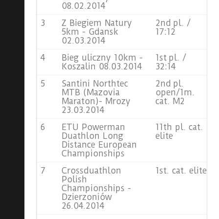
08.02.2014
3
Z Biegiem Natury
2nd pl. /
5km - Gdansk
17:12
02.03.2014
4
Bieg uliczny 10km -
1st pl. /
Koszalin 08.03.2014
32:14
5
Santini Northtec
2nd pl.
MTB (Mazovia
open/1m.
Maraton)- Mrozy
cat. M2
23.03.2014
6
ETU Powerman
11th pl. cat.
Duathlon Long
elite
Distance European
Championships
7
Crossduathlon
1st. cat. elite
Polish
Championships -
Dzierzoniów
26.04.2014